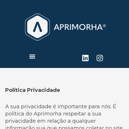
Ir
para
o
conteúdo
Linkedin
Instagr
Menu
Política Privacidade
A sua privacidade é importante para nós. É
política do Aprimorha respeitar a sua
privacidade em relação a qualquer
informação sua que possamos coletar no site