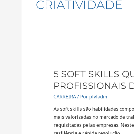
CRIATIVIDADE
5
soft
5 SOFT SKILLS 
skills
que
PROFISSIONAIS 
são
CARREIRA
/ Por
plvladm
altamente
valorizadas
As soft skills são habilidades com
em
mais valorizadas no mercado de tra
profissionais
requisitadas pelas empresas. Neste 
de
resiliência e rápida resolução …