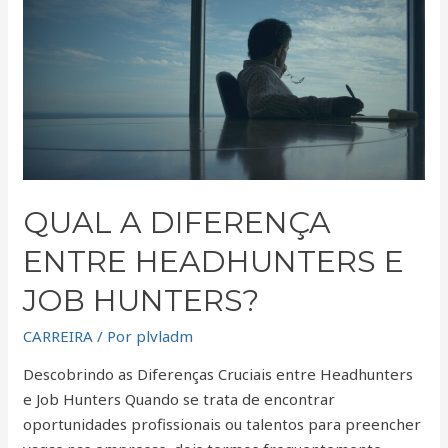
a
diferença
entre
Headhunters
e
Job
Hunters?
QUAL A DIFERENÇA
ENTRE HEADHUNTERS E
JOB HUNTERS?
CARREIRA
/ Por
plvladm
Descobrindo as Diferenças Cruciais entre Headhunters
e Job Hunters Quando se trata de encontrar
oportunidades profissionais ou talentos para preencher