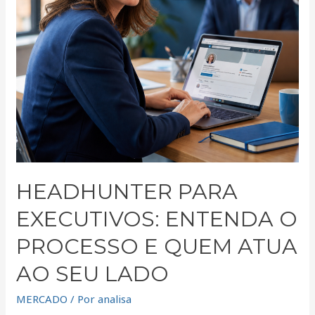
Quem
Atua
ao
Seu
Lado
HEADHUNTER PARA
EXECUTIVOS: ENTENDA O
PROCESSO E QUEM ATUA
AO SEU LADO
MERCADO
/ Por
analisa