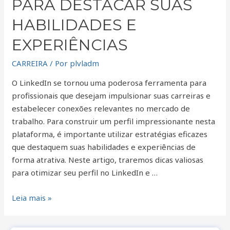
PARA DESTACAR SUAS
para
destacar
HABILIDADES E
suas
EXPERIÊNCIAS
habilidades
e
CARREIRA
/ Por
plvladm
experiências
O LinkedIn se tornou uma poderosa ferramenta para
profissionais que desejam impulsionar suas carreiras e
estabelecer conexões relevantes no mercado de
trabalho. Para construir um perfil impressionante nesta
plataforma, é importante utilizar estratégias eficazes
que destaquem suas habilidades e experiências de
forma atrativa. Neste artigo, traremos dicas valiosas
para otimizar seu perfil no LinkedIn e …
Leia mais »