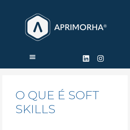
Ir
para
o
conteúdo
Linkedin
Instagr
Menu
O QUE É SOFT
SKILLS